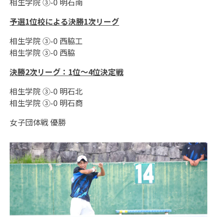
相生学院 ③-0 明石南
予選1位校による決勝1次
リーグ
相生学院 ③-0 西脇工
相生学院 ③-0 西脇
決勝2次
リーグ：1位〜4位決定戦
相生学院 ③-0 明石北
相生学院 ③-0 明石商
女子団体戦 優勝